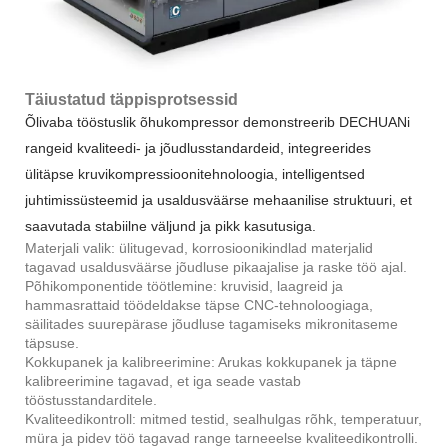
Täiustatud täppisprotsessid
Õlivaba tööstuslik õhukompressor demonstreerib DECHUANi
rangeid kvaliteedi- ja jõudlusstandardeid, integreerides
ülitäpse kruvikompressioonitehnoloogia, intelligentsed
juhtimissüsteemid ja usaldusväärse mehaanilise struktuuri, et
saavutada stabiilne väljund ja pikk kasutusiga.
Materjali valik: ülitugevad, korrosioonikindlad materjalid
tagavad usaldusväärse jõudluse pikaajalise ja raske töö ajal.
Põhikomponentide töötlemine: kruvisid, laagreid ja
hammasrattaid töödeldakse täpse CNC-tehnoloogiaga,
säilitades suurepärase jõudluse tagamiseks mikronitaseme
täpsuse.
Kokkupanek ja kalibreerimine: Arukas kokkupanek ja täpne
kalibreerimine tagavad, et iga seade vastab
tööstusstandarditele.
Kvaliteedikontroll: mitmed testid, sealhulgas rõhk, temperatuur,
müra ja pidev töö tagavad range tarneeelse kvaliteedikontrolli.