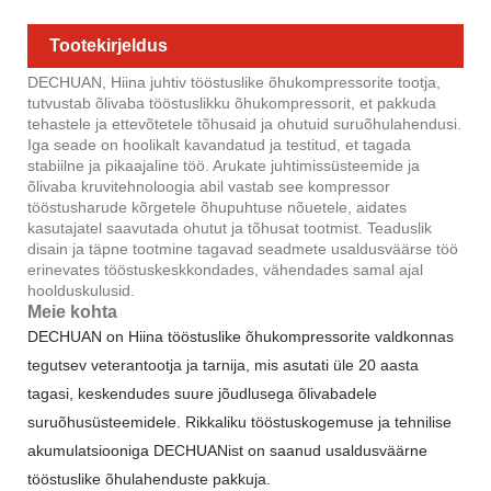
Tootekirjeldus
DECHUAN, Hiina juhtiv tööstuslike õhukompressorite tootja,
tutvustab õlivaba tööstuslikku õhukompressorit, et pakkuda
tehastele ja ettevõtetele tõhusaid ja ohutuid suruõhulahendusi.
Iga seade on hoolikalt kavandatud ja testitud, et tagada
stabiilne ja pikaajaline töö. Arukate juhtimissüsteemide ja
õlivaba kruvitehnoloogia abil vastab see kompressor
tööstusharude kõrgetele õhupuhtuse nõuetele, aidates
kasutajatel saavutada ohutut ja tõhusat tootmist. Teaduslik
disain ja täpne tootmine tagavad seadmete usaldusväärse töö
erinevates tööstuskeskkondades, vähendades samal ajal
hoolduskulusid.
Meie kohta
DECHUAN on Hiina tööstuslike õhukompressorite valdkonnas
tegutsev veterantootja ja tarnija, mis asutati üle 20 aasta
tagasi, keskendudes suure jõudlusega õlivabadele
suruõhusüsteemidele. Rikkaliku tööstuskogemuse ja tehnilise
akumulatsiooniga DECHUANist on saanud usaldusväärne
tööstuslike õhulahenduste pakkuja.