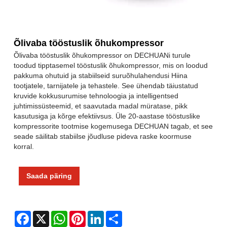
Õlivaba tööstuslik õhukompressor
Õlivaba tööstuslik õhukompressor on DECHUANi turule
toodud tipptasemel tööstuslik õhukompressor, mis on loodud
pakkuma ohutuid ja stabiilseid suruõhulahendusi Hiina
tootjatele, tarnijatele ja tehastele. See ühendab täiustatud
kruvide kokkusurumise tehnoloogia ja intelligentsed
juhtimissüsteemid, et saavutada madal müratase, pikk
kasutusiga ja kõrge efektiivsus. Üle 20-aastase tööstuslike
kompressorite tootmise kogemusega DECHUAN tagab, et see
seade säilitab stabiilse jõudluse pideva raske koormuse
korral.
Saada päring
Facebook
X
WhatsApp
Pinterest
LinkedIn
Share