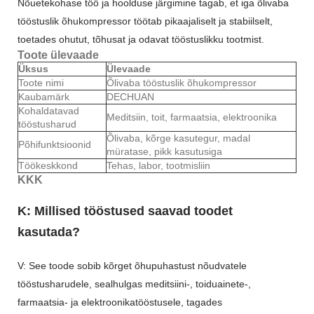
Nõuetekohase töö ja hoolduse järgimine tagab, et iga õlivaba
tööstuslik õhukompressor töötab pikaajaliselt ja stabiilselt,
toetades ohutut, tõhusat ja odavat tööstuslikku tootmist.
Toote ülevaade
Üksus
Ülevaade
Toote nimi
Õlivaba tööstuslik õhukompressor
Kaubamärk
DECHUAN
Kohaldatavad
Meditsiin, toit, farmaatsia, elektroonika
tööstusharud
Õlivaba, kõrge kasutegur, madal
Põhifunktsioonid
müratase, pikk kasutusiga
Töökeskkond
Tehas, labor, tootmisliin
KKK
K: Millised tööstused saavad toodet
kasutada?
V: See toode sobib kõrget õhupuhastust nõudvatele
tööstusharudele, sealhulgas meditsiini-, toiduainete-,
farmaatsia- ja elektroonikatööstusele, tagades