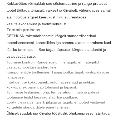
Kokkuvõttes võimaldab see süstemaatiline ja range protsess
tootel töötada tõhusalt, vaikselt ja õlivabalt, vähendades samal
ajal hooldusjärgset keerukust ning suurendades
kasutajakogemust ja tootmisohutust.
Tootmisprotsess
DECHUAN rakendab tootele kõrgelt standardiseeritud
tootmisprotsessi, kontrollides iga sammu alates toorainest kuni
lõpliku tarnimiseni. See tagab täpsuse, kõrged standardid ja
usaldusväärsuse.
Tooraine kontroll: Range sõelumine tagab, et materjalid
vastavad tööstusstandarditele.
Komponentide töötlemine: Täppistöötlus tagab vastupidavuse
ja täpsuse.
Intelligentne kokkupanek: automatiseeritud ja nutikas
kokkupanek parandab tõhusust ja täpsust.
Toimivuse testimine: rõhu, temperatuuri, müra ja pideva
töötamise testid tagavad stabiilse jõudluse.
Lõplik ülevaatus: täielik jälgitavus tagab, et tooted vastavad
kõrgetele standarditele enne tarnimist.
Üldiselt suudab iga õlivaba tööstuslik õhukompressor säilitada