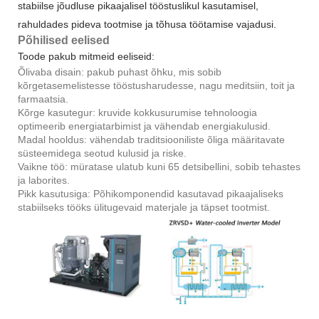
stabiilse jõudluse pikaajalisel tööstuslikul kasutamisel,
rahuldades pideva tootmise ja tõhusa töötamise vajadusi.
Põhilised eelised
Toode pakub mitmeid eeliseid:
Õlivaba disain: pakub puhast õhku, mis sobib
kõrgetasemelistesse tööstusharudesse, nagu meditsiin, toit ja
farmaatsia.
Kõrge kasutegur: kruvide kokkusurumise tehnoloogia
optimeerib energiatarbimist ja vähendab energiakulusid.
Madal hooldus: vähendab traditsiooniliste õliga määritavate
süsteemidega seotud kulusid ja riske.
Vaikne töö: müratase ulatub kuni 65 detsibellini, sobib tehastes
ja laborites.
Pikk kasutusiga: Põhikomponendid kasutavad pikaajaliseks
stabiilseks tööks ülitugevaid materjale ja täpset tootmist.