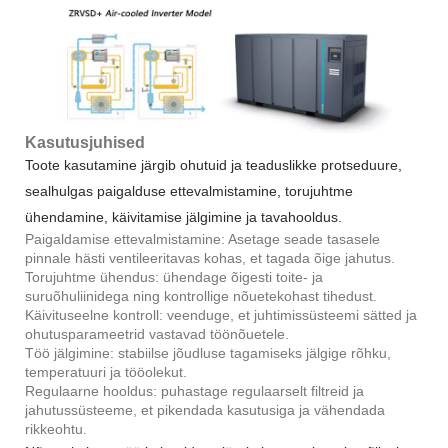
Kasutusjuhised
Toote kasutamine järgib ohutuid ja teaduslikke protseduure,
sealhulgas paigalduse ettevalmistamine, torujuhtme
ühendamine, käivitamise jälgimine ja tavahooldus.
Paigaldamise ettevalmistamine: Asetage seade tasasele
pinnale hästi ventileeritavas kohas, et tagada õige jahutus.
Torujuhtme ühendus: ühendage õigesti toite- ja
suruõhuliinidega ning kontrollige nõuetekohast tihedust.
Käivituseelne kontroll: veenduge, et juhtimissüsteemi sätted ja
ohutusparameetrid vastavad töönõuetele.
Töö jälgimine: stabiilse jõudluse tagamiseks jälgige rõhku,
temperatuuri ja tööolekut.
Regulaarne hooldus: puhastage regulaarselt filtreid ja
jahutussüsteeme, et pikendada kasutusiga ja vähendada
rikkeohtu.