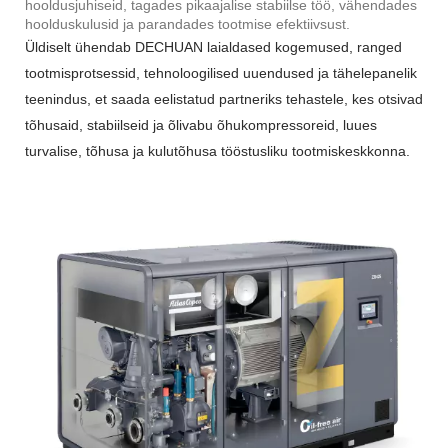
hooldusjuhiseid, tagades pikaajalise stabiilse töö, vähendades
hoolduskulusid ja parandades tootmise efektiivsust.
Üldiselt ühendab DECHUAN laialdased kogemused, ranged
tootmisprotsessid, tehnoloogilised uuendused ja tähelepanelik
teenindus, et saada eelistatud partneriks tehastele, kes otsivad
tõhusaid, stabiilseid ja õlivabu õhukompressoreid, luues
turvalise, tõhusa ja kulutõhusa tööstusliku tootmiskeskkonna.