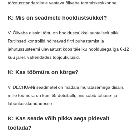
tööstusstandarditele vastava õlivaba tootmiskeskkonna.
K: Mis on seadmete hooldustsükkel?
V: Õlivaba disaini tõttu on hooldustsükkel suhteliselt pikk.
Rutiinsed kontrollid hõlmavad filtri puhastamist ja
jahutussüsteemi ülevaatust koos täieliku hooldusega iga 6-12
kuu järel, vähendades tööjõukulusid.
K: Kas töömüra on kõrge?
V: DECHUANi seadmetel on madala müratasemega disain,
mille töömüra on kuni 65 detsibelli, mis sobib tehase- ja
laborikeskkondadesse.
K: Kas seade võib pikka aega pidevalt
töötada?