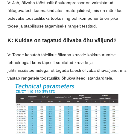
V: Jah, õlivaba tööstuslik õhukompressor on valmistatud
ülitugevatest, kuumakindlatest materjalidest, mis on mõeldud
pidevaks tööstuslikuks tööks ning põhikomponente on pika
tööea ja stabiilsuse tagamiseks rangelt testitud.
K: Kuidas on tagatud õlivaba õhu väljund?
V: Toode kasutab täielikult õlivaba kruvide kokkusurumise
tehnoloogiat koos täpselt sobitatud kruvide ja
juhtimissüsteemidega, et tagada täiesti õlivaba õhuväljund, mis
vastab rangetele tööstusliku õhukvaliteedi standarditele.