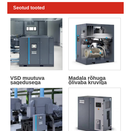
Seotud tooted
VSD muutuva
Madala rõhuga
sagedusega
õlivaba kruviga
õhukompressor
õhukompressor