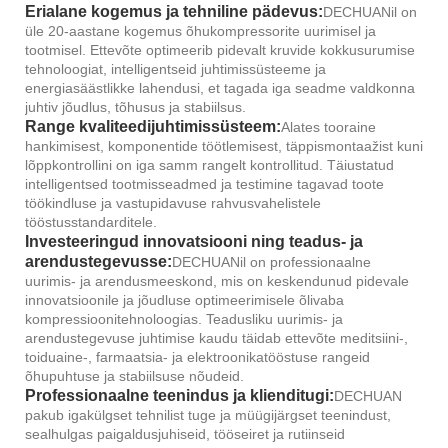
Erialane kogemus ja tehniline pädevus:
DECHUANil on
üle 20-aastane kogemus õhukompressorite uurimisel ja
tootmisel. Ettevõte optimeerib pidevalt kruvide kokkusurumise
tehnoloogiat, intelligentseid juhtimissüsteeme ja
energiasäästlikke lahendusi, et tagada iga seadme valdkonna
juhtiv jõudlus, tõhusus ja stabiilsus.
Range kvaliteedijuhtimissüsteem:
Alates tooraine
hankimisest, komponentide töötlemisest, täppismontaažist kuni
lõppkontrollini on iga samm rangelt kontrollitud. Täiustatud
intelligentsed tootmisseadmed ja testimine tagavad toote
töökindluse ja vastupidavuse rahvusvahelistele
tööstusstandarditele.
Investeeringud innovatsiooni ning teadus- ja
arendustegevusse:
DECHUANil on professionaalne
uurimis- ja arendusmeeskond, mis on keskendunud pidevale
innovatsioonile ja jõudluse optimeerimisele õlivaba
kompressioonitehnoloogias. Teadusliku uurimis- ja
arendustegevuse juhtimise kaudu täidab ettevõte meditsiini-,
toiduaine-, farmaatsia- ja elektroonikatööstuse rangeid
õhupuhtuse ja stabiilsuse nõudeid.
Professionaalne teenindus ja klienditugi:
DECHUAN
pakub igakülgset tehnilist tuge ja müügijärgset teenindust,
sealhulgas paigaldusjuhiseid, tööseiret ja rutiinseid