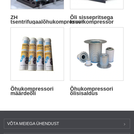
ZH
Õli sissepritsega
tsentrifugaalõhukompressor
kruvikompressor
Õhukompressori
Õhukompressori
määrdeõli
õlisisaldus
VÕTA MEIEGA ÜHENDUST