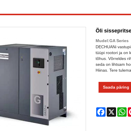
Õli sisseprit
Mudel:GA Series
DECHUANi vastupida
tüüpi rootori ja on
tõhus. Võrreldes r
seda on lihtsam ho
Hiinas. Tere tulem
Saada päring
Facebook
X
W