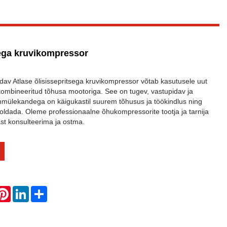
sega kruvikompressor
v Atlase õlisissepritsega kruvikompressor võtab kasutusele uut
 kombineeritud tõhusa mootoriga. See on tugev, vastupidav ja
ihmülekandega on käigukastil suurem tõhusus ja töökindlus ning
oldada. Oleme professionaalne õhukompressorite tootja ja tarnija
ast konsulteerima ja ostma.
hatsApp
Pinterest
LinkedIn
Share