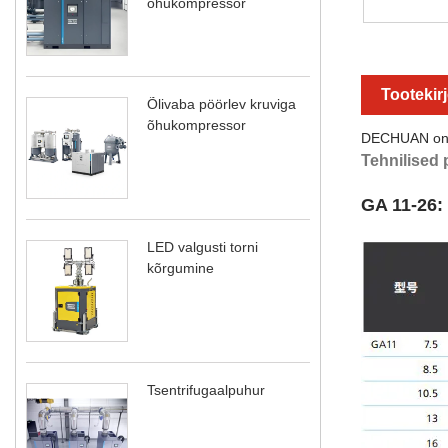
õhukompressor
Tootekir
Õlivaba pöörlev kruviga
õhukompressor
DECHUAN on pr
Tehnilised 
GA 11-26
LED valgusti torni
kõrgumine
Tsentrifugaalpuhur