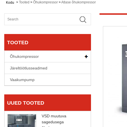
>
Tooted
>
Õhukompressor
>
Atlase õhukompressor
Kodu
TOOTED
Õhukompressor
Järeltöötlusseadmed
Vaakumpump
UUED TOOTED
VSD muutuva
sagedusega