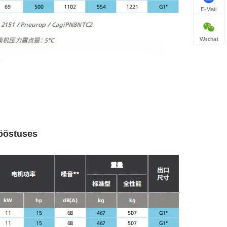
E-Mail
Wechat
tööstuses