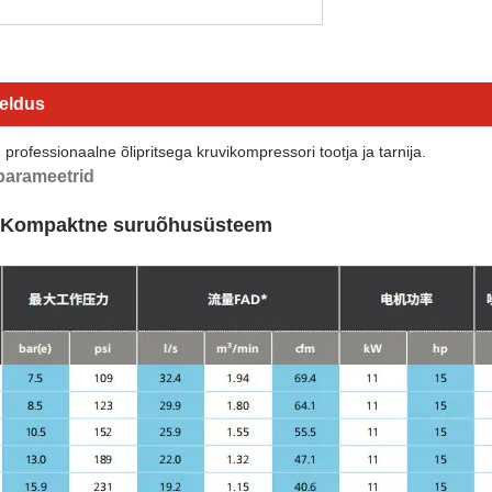
jeldus
ofessionaalne õlipritsega kruvikompressori tootja ja tarnija.
parameetrid
: Kompaktne suruõhusüsteem