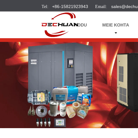
+86-15821923943
sales@dechu
KODU
MEIE KOHTA