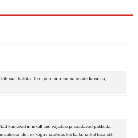
 tõhusalt hallata. Te ei pea muretsema osade laoseisu,
d. Nad kuulavad innukalt teie vajadusi ja suudavad pakkuda
satsioonidelt nii kogu maailmas kui ka kohalikul tasandil.