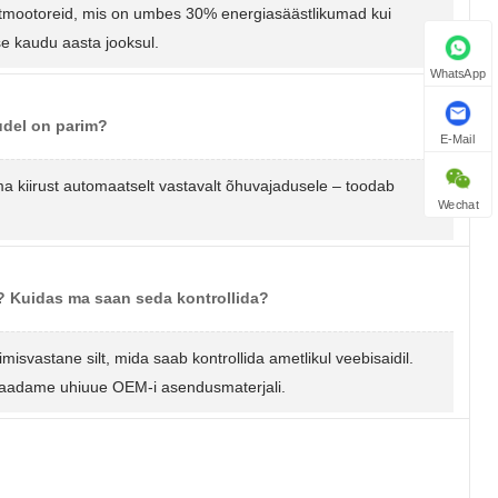
mootoreid, mis on umbes 30% energiasäästlikumad kui
ise kaudu aasta jooksul.
WhatsApp
udel on parim?
E-Mail
 kiirust automaatselt vastavalt õhuvajadusele – toodab
Wechat
 Kuidas ma saan seda kontrollida?
misvastane silt, mida saab kontrollida ametlikul veebisaidil.
 saadame uhiuue OEM-i asendusmaterjali.