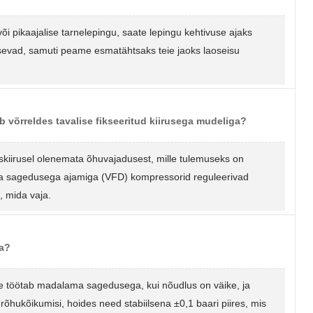
õi pikaajalise tarnelepingu, saate lepingu kehtivuse ajaks
usevad, samuti peame esmatähtsaks teie jaoks laoseisu
 võrreldes tavalise fikseeritud kiirusega mudeliga?
iskiirusel olenemata õhuvajadusest, mille tulemuseks on
va sagedusega ajamiga (VFD) kompressorid reguleerivad
, mida vaja.
ga?
de töötab madalama sagedusega, kui nõudlus on väike, ja
õhukõikumisi, hoides need stabiilsena ±0,1 baari piires, mis