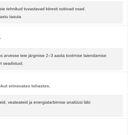
eie tehnikud tuvastavad kiiresti sobivad osad.
astu tasuta.
?
gus arvesse teie järgmise 2–3 aasta tootmise laiendamise
t seadistust.
kut erinevates tehastes.
, veateateid ja energiatarbimise analüüsi läbi