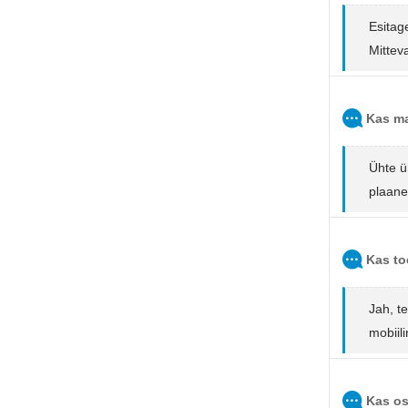
Esitag
Mittev
Kas ma
Ühte ü
plaane
Kas to
Jah, t
mobiil
Kas os