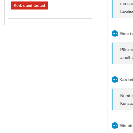
ma saa
Kõik uued tooted
tavalis
Meie t
Püsima
ainult 
Kas te
Need kõ
Kui sa
Mis si