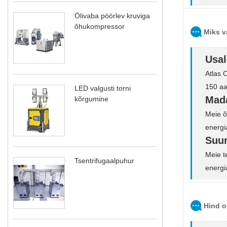
Õlivaba pöörlev kruviga
õhukompressor
Miks v
Usa
Atlas 
150 aa
LED valgusti torni
Mad
kõrgumine
Meie õ
energi
Suur
Meie t
Tsentrifugaalpuhur
energi
Hind o