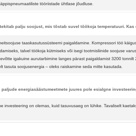
täppispneumaatiliste tööriistade ühtlase jõudluse.
tekitab palju soojust, mis tõstab suvel töökoja temperatuuri. Ka
heitsoojuse taaskasutussüsteemi paigaldamine. Kompressori töö käigus 
damiseks, talvel töökoja kütmiseks või isegi tootmisliinide soojuse var
tevõtte igakuine aurutarbimine langes pärast paigaldamist 3200 tonnilt 
selt tasuta soojusenergia – oleks raiskamine seda mitte kasutada.
i paljude energiasäästumeetmete juures pole esialgne investeerin
ne investeering on olemas, kuid tasuvusaeg on lühike. Tavaliselt kaetak