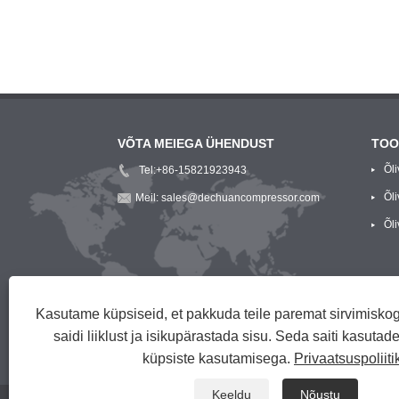
VÕTA MEIEGA ÜHENDUST
TOO
Õl
Tel:
+86-15821923943
Õl
Meil:
sales@dechuancompressor.com
puhu
Õl
Kasutame küpsiseid, et pakkuda teile paremat sirvimisko
saidi liiklust ja isikupärastada sisu. Seda saiti kasuta
küpsiste kasutamisega.
Privaatsuspoliiti
Keeldu
Nõustu