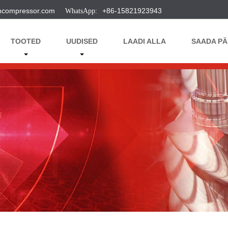
ncompressor.com
+86-15821923943
TOOTED
UUDISED
LAADI ALLA
SAADA PÄ