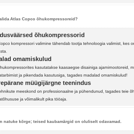
alida Atlas Copco õhukompressoreid?
ldusväärsed õhukompressorid
Copco kompressori valimine tähendab tootja tehnoloogia valimist, kes o
sta.
alad omamiskulud
hukompressorites kasutatakse kaasaegse disainiga ajamimootoreid, m
atarbimist ja pikendada kasutusiga, tagades madalad omamiskulud!
epärane müügijärgne teenindus
ehnikute meeskond on professionaalne ja pühendunud, tagades teie õ
atõhususe ja võimalikult pika tööaja.
n natuke kõrge; teised kaubamärgid on oluliselt odavamad.