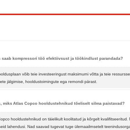
 saab kompressori töö efektiivsust ja töökindlust parandada?
oldusplaan võib teie investeeringust maksimumi võtta ja teie ressursse
te jälgimise, hooldustoimingute ega remondi pärast.
, miks Atlas Copco hooldustehnikud tõeliselt silma paistavad?
Copco hooldustehnikud on täielikult koolitatud ja kõrgelt kvalifitseeritu
seid lahendusi. Nad saavad tugevat tuge ülemaailmsetelt teenindusorgani