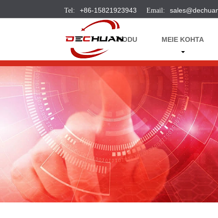
+86-15821923943
sales@dechua
KODU
MEIE KOHTA