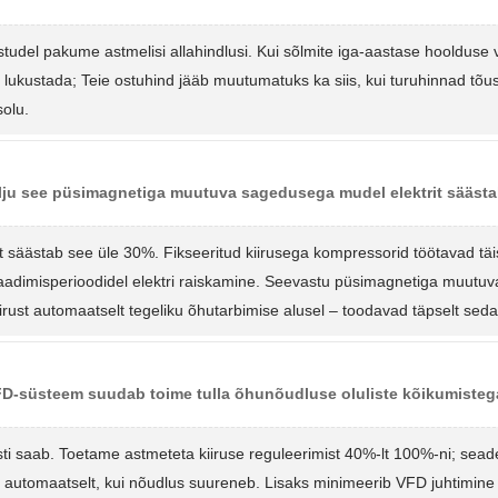
studel pakume astmelisi allahindlusi. Kui sõlmite iga-aastase hoolduse v
 lukustada; Teie ostuhind jääb muutumatuks ka siis, kui turuhinnad tõ
olu.
lju see püsimagnetiga muutuva sagedusega mudel elektrit säästab
lt säästab see üle 30%. Fikseeritud kiirusega kompressorid töötavad tä
adimisperioodidel elektri raiskamine. Seevastu püsimagnetiga muutu
irust automaatselt tegeliku õhutarbimise alusel – toodavad täpselt seda
D-süsteem suudab toime tulla õhunõudluse oluliste kõikumiste
sti saab. Toetame astmeteta kiiruse reguleerimist 40%-lt 100%-ni; sea
 automaatselt, kui nõudlus suureneb. Lisaks minimeerib VFD juhtimine r