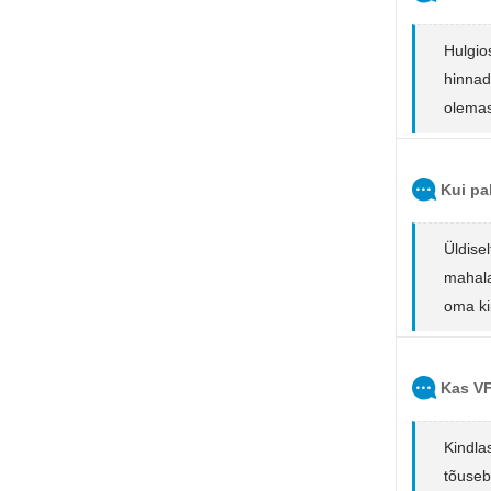
Hulgio
hinnad
olemas
Kui pa
Üldise
mahala
oma ki
Kas VF
Kindla
tõuseb