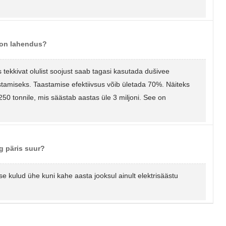
s on lahendus?
tekkivat olulist soojust saab tagasi kasutada dušivee
ustamiseks. Taastamise efektiivsus võib ületada 70%. Näiteks
250 tonnile, mis säästab aastas üle 3 miljoni. See on
g päris suur?
se kulud ühe kuni kahe aasta jooksul ainult elektrisäästu