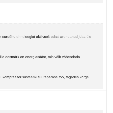
n suruõhutehnoloogiat aktiivselt edasi arendanud juba üle
ille eesmärk on energiasääst, mis võib vähendada
hukompressorisüsteemi suurepärase töö, tagades kõrge