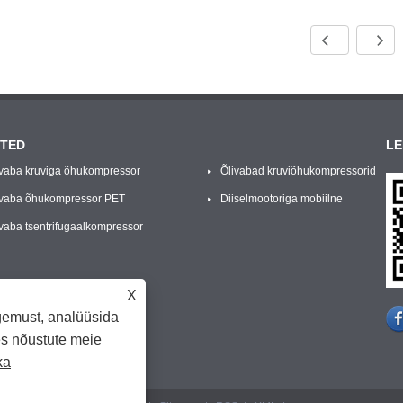
TED
LE
ivaba kruviga õhukompressor
Õlivabad kruviõhukompressorid
ivaba õhukompressor PET
Diiselmootoriga mobiilne
misvormimiseks
ivaba tsentrifugaalkompressor
õhukompressor
X
gemust, analüüsida
des nõustute meie
ka