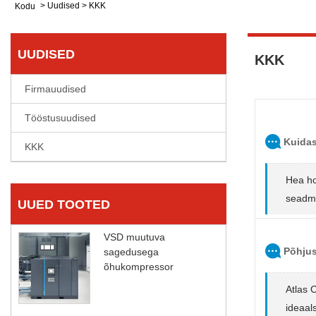
>
Uudised
>
KKK
Kodu
UUDISED
KKK
Firmauudised
Tööstusuudised
Kuidas
KKK
Hea ho
seadme
UUED TOOTED
VSD muutuva
Põhjus
sagedusega
õhukompressor
Atlas 
ideaal