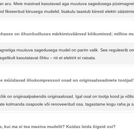
n aru. Meie masinad kasutavad aga muutuva sagedusega püsimagnet
ed fikseeritud kiirusega mudelid; lisakulu taastub kiiresti elektri säästm
ehases on õhunõudluses märkimisväärsed kõikumised; milline m
gnetiga muutuva sagedusega mudel on parim valik. See reguleerib oma
tegelikult kasutatavat õhku – nii et elektrit ei raisata.
ie müüdavad õhukompressori osad on originaalseadmete tootjad?
ik on originaalpakendis originaalosad. Igal osal on tootja kood ja võltsi
ate kolmanda osapoole või renoveeritud osa, tagastame kogu raha ja
is, kui ma ei tea masina mudelit? Kuidas leida õigeid osi?