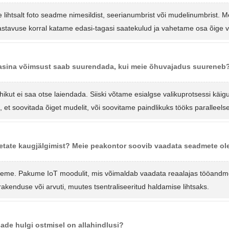
e lihtsalt foto seadme nimesildist, seerianumbrist või mudelinumbrist. M
astavuse korral katame edasi-tagasi saatekulud ja vahetame osa õige v
sina võimsust saab suurendada, kui meie õhuvajadus suureneb
hikut ei saa otse laiendada. Siiski võtame esialgse valikuprotsessi käi
, et soovitada õiget mudelit, või soovitame paindlikuks tööks paralleelse
etate kaugjälgimist? Meie peakontor soovib vaadata seadmete ole
eeme. Pakume IoT moodulit, mis võimaldab vaadata reaalajas tööandmeid
irakenduse või arvuti, muutes tsentraliseeritud haldamise lihtsaks.
ade hulgi ostmisel on allahindlusi?