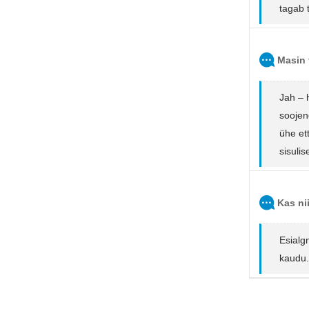
tagab 
Masin 
Jah – 
soojen
ühe et
sisuli
Kas ni
Esialg
kaudu.