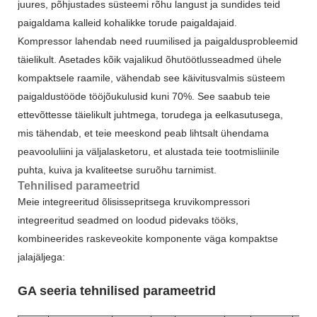
juures, põhjustades süsteemi rõhu langust ja sundides teid
paigaldama kalleid kohalikke torude paigaldajaid.
Kompressor lahendab need ruumilised ja paigaldusprobleemid
täielikult. Asetades kõik vajalikud õhutöötlusseadmed ühele
kompaktsele raamile, vähendab see käivitusvalmis süsteem
paigaldustööde tööjõukulusid kuni 70%. See saabub teie
ettevõttesse täielikult juhtmega, torudega ja eelkasutusega,
mis tähendab, et teie meeskond peab lihtsalt ühendama
peavooluliini ja väljalasketoru, et alustada teie tootmisliinile
puhta, kuiva ja kvaliteetse suruõhu tarnimist.
Tehnilised parameetrid
Meie integreeritud õlisissepritsega kruvikompressori
integreeritud seadmed on loodud pidevaks tööks,
kombineerides raskeveokite komponente väga kompaktse
jalajäljega:
GA seeria tehnilised parameetrid