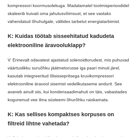
kompressori koormusolekuga. Madalamatel tootmisperioodidel
skaleerib kuivati ​​oma jahutusvõimsust, et see vastaks
vähendatud õhuhulgale, vältides tarbetut energiatarbimist.
K: Kuidas töötab sisseehitatud kadudeta
elektrooniline äravooluklapp?
V: Erinevalt odavatest ajastatud solenoidtorudest, mis puhuvad
väärtuslikku suruõhku jäätmetorusse iga paari minuti järel,
kasutab integreeritud õlisissepritsega kruvikompressori
elektrooniline äravool sisemist vedelikutaseme andurit. See
avaneb ainult siis, kui kondensaadimahuti on täis, vabastades
kogunenud vee ilma süsteemi õhurõhku raiskamata.
K: Kas sellises kompaktses korpuses on
filtreid lihtne vahetada?