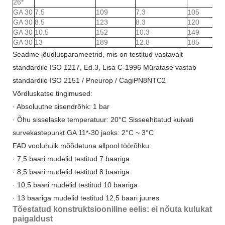
26*
GA 30
7.5
109
7.3
105
GA 30
8.5
123
8.3
120
GA 30
10.5
152
10.3
149
GA 30
13
189
12.8
185
Seadme jõudlusparameetrid, mis on testitud vastavalt
standardile ISO 1217, Ed.3, Lisa C-1996 Müratase vastab
standardile ISO 2151 / Pneurop / CagiPN8NTC2
Võrdluskatse tingimused:
· Absoluutne sisendrõhk: 1 bar
· Õhu sisselaske temperatuur: 20°C Sisseehitatud kuivati ​​
survekastepunkt GA 11*-30 jaoks: 2°C ~ 3°C
FAD vooluhulk mõõdetuna allpool töörõhku:
· 7,5 baari mudelid testitud 7 baariga
· 8,5 baari mudelid testitud 8 baariga
· 10,5 baari mudelid testitud 10 baariga
· 13 baariga mudelid testitud 12,5 baari juures
Tõestatud konstruktsiooniline eelis: ei nõuta kulukat
paigaldust