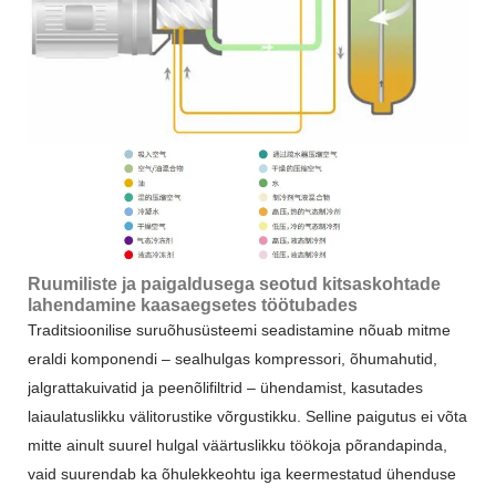
Ruumiliste ja paigaldusega seotud kitsaskohtade
lahendamine kaasaegsetes töötubades
Traditsioonilise suruõhusüsteemi seadistamine nõuab mitme
eraldi komponendi – sealhulgas kompressori, õhumahutid,
jalgrattakuivatid ja peenõlifiltrid – ühendamist, kasutades
laiaulatuslikku välitorustike võrgustikku. Selline paigutus ei võta
mitte ainult suurel hulgal väärtuslikku töökoja põrandapinda,
vaid suurendab ka õhulekkeohtu iga keermestatud ühenduse