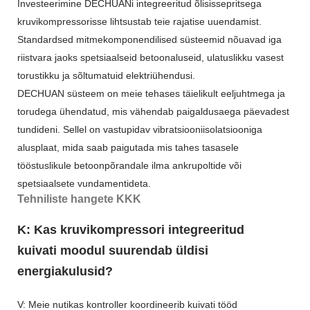
Investeerimine DECHUANi integreeritud õlisissepritsega
kruvikompressorisse lihtsustab teie rajatise uuendamist.
Standardsed mitmekomponendilised süsteemid nõuavad iga
riistvara jaoks spetsiaalseid betoonaluseid, ulatuslikku vasest
torustikku ja sõltumatuid elektriühendusi.
DECHUAN süsteem on meie tehases täielikult eeljuhtmega ja
torudega ühendatud, mis vähendab paigaldusaega päevadest
tundideni. Sellel on vastupidav vibratsiooniisolatsiooniga
alusplaat, mida saab paigutada mis tahes tasasele
tööstuslikule betoonpõrandale ilma ankrupoltide või
spetsiaalsete vundamentideta.
Tehniliste hangete KKK
K: Kas kruvikompressori integreeritud
kuivati ​​moodul suurendab üldisi
energiakulusid?
V: Meie nutikas kontroller koordineerib kuivati ​​tööd