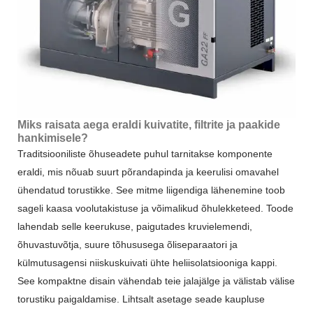
Miks raisata aega eraldi kuivatite, filtrite ja paakide
hankimisele?
Traditsiooniliste õhuseadete puhul tarnitakse komponente
eraldi, mis nõuab suurt põrandapinda ja keerulisi omavahel
ühendatud torustikke. See mitme liigendiga lähenemine toob
sageli kaasa voolutakistuse ja võimalikud õhulekketeed. Toode
lahendab selle keerukuse, paigutades kruvielemendi,
õhuvastuvõtja, suure tõhususega õliseparaatori ja
külmutusagensi niiskuskuivati ​​ühte heliisolatsiooniga kappi.
See kompaktne disain vähendab teie jalajälge ja välistab välise
torustiku paigaldamise. Lihtsalt asetage seade kaupluse