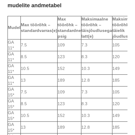
​​mudelite andmetabel
Max
Maksimaalne
Maksimaal
Max töörõhk –
töörõhk –
töörõhk –
töörõhk –
Mudel
standardvarras(e)
standardne
täisjõudlusega
täielik
psig
latt(e)
jõudlus ps
GA
7.5
109
7.3
105
11*
GA
8.5
123
8.3
120
11*
GA
10.5
152
10.3
149
11*
GA
13
189
12.8
185
11*
GA
7.5
109
7.3
105
15*
GA
8.5
123
8.3
120
15*
GA
10.5
152
10.3
149
15*
GA
13
189
12.8
185
15*