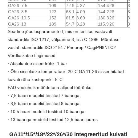
GA26
7.5
109
72.9
4.37
154.4
26
35
GA26
8.5
123
68.1
4.09
144.2
26
35
GA26
10.5
152
61.5
3.69
130.3
26
35
GA26
13
189
54.7
3.28
115.9
26
35
Seadme jõudlusparameetrid, mis on testitud vastavalt
standardile ISO 1217, väljaanne 3, lisa C-1996 Müratase
vastab standardile ISO 2151 / Pneurop / CagiPN8NTC2
Võrdluskatse tingimused:
· Absoluutne sisendrõhk: 1 bar
· Õhu sisselaske temperatuur: 20°C GA 11-26 sisseehitatud
kuivati ​​rõhu kastepunkt: 5°C
FAD vooluhulk mõõdetuna allpool töörõhku:
· 7,5 baari mudelid testitud 7 baariga
· 8,5 baari mudelid testitud 8 baariga
· 10,5 baari mudelid testitud 10 baariga
· 13 baariga mudelid testitud 12,5 baari juures
GA11*/15*/18*/22*/26*/30 integreeritud kuivati