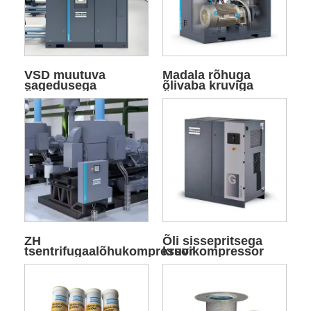
VSD muutuva
Madala rõhuga
sagedusega
õlivaba kruviga
õhukompressor
õhukompressor
ZH
Õli sissepritsega
tsentrifugaalõhukompressor
kruvikompressor