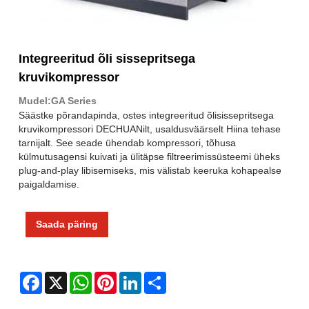
Integreeritud õli sissepritsega
kruvikompressor
Mudel:GA Series
Säästke põrandapinda, ostes integreeritud õlisissepritsega
kruvikompressori DECHUANilt, usaldusväärselt Hiina tehase
tarnijalt. See seade ühendab kompressori, tõhusa
külmutusagensi kuivati ​​ja ülitäpse filtreerimissüsteemi üheks
plug-and-play libisemiseks, mis välistab keeruka kohapealse
paigaldamise.
Saada päring
Facebook
X
WhatsApp
Pinterest
LinkedIn
Share