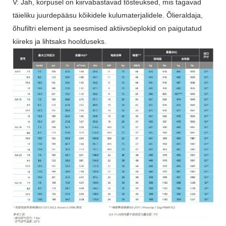
V: Jah, korpusel on kiirvabastavad tõsteuksed, mis tagavad
täieliku juurdepääsu kõikidele kulumaterjalidele. Õlieraldaja,
õhufiltri element ja seesmised aktiivsöeplokid on paigutatud
kiireks ja lihtsaks hoolduseks.