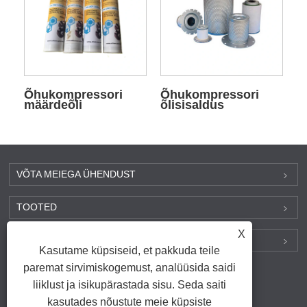
Õhukompressori
Õhukompressori
määrdeõli
õlisisaldus
VÕTA MEIEGA ÜHENDUST
TOOTED
X
LEIA MEID SOTSIAALMEEDIAST
Kasutame küpsiseid, et pakkuda teile
paremat sirvimiskogemust, analüüsida saidi
liiklust ja isikupärastada sisu. Seda saiti
Lingid
|
Sitemap
|
RSS
|
XML
|
kasutades nõustute meie küpsiste
Privacy Policy