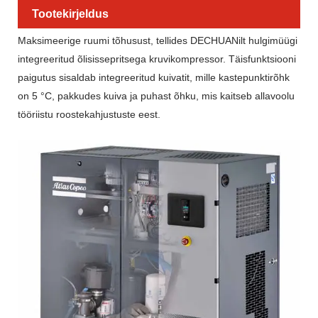
Tootekirjeldus
Maksimeerige ruumi tõhusust, tellides DECHUANilt hulgimüügi
integreeritud õlisissepritsega kruvikompressor. Täisfunktsiooni
paigutus sisaldab integreeritud kuivatit, mille kastepunktirõhk
on 5 °C, pakkudes kuiva ja puhast õhku, mis kaitseb allavoolu
tööriistu roostekahjustuste eest.