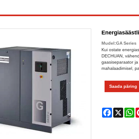
Energiasäästl
Mudel:GA Series
Kui ostate energias
DECHUAN, vähendage
gaasiseparaator ja
mahalaadimisel, pa
Saada päring
Facebook
X
W