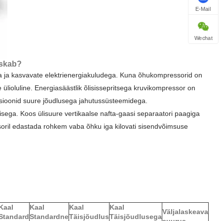
E-Mail
Wechat
iskab?
ga ja kasvavate elektrienergiakuludega. Kuna õhukompressorid on
ülioluline. Energiasäästlik õlisissepritsega kruvikompressor on
tsioonid suure jõudlusega jahutussüsteemidega.
sega. Koos ülisuure vertikaalse nafta-gaasi separaatori paagiga
ril edastada rohkem vaba õhku iga kilovati sisendvõimsuse
.
Kaal
Kaal
Kaal
Kaal
Väljalaskeava
Standard
Standardne
Täisjõudlus
Täisjõudlusega
suurus