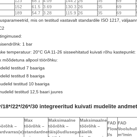
123
68.1
4.09
144.2
26
35
69
152
61.5
3.69
130.3
26
35
69
189
54.7
3.28
115.9
26
35
69
sparameetrid, mis on testitud vastavalt standardile ISO 1217, väljaa
C2
tingimused:
sisendrõhk: 1 bar
ske temperatuur: 20°C GA 11-26 sisseehitatud kuivati ​​rõhu kastepunkt:
k mõõdetuna allpool töörõhku:
delid testitud 7 baariga
delid testitud 8 baariga
mudelid testitud 10 baariga
udelid testitud 12,5 baari juures
18*/22*/26*/30 integreeritud kuivati ​​mudelite andme
Max
Maksimaalne
Maksimaalne
FAD
FAD
öörõhk –
töörõhk –
töörõhk –
töörõhk –
Flow
Vooluhul
rdvarras(e)
standardne
täisjõudlusega
täielik
l/s
m³/min