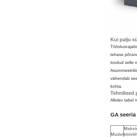
Kui palju s
Tööstusrajati
tehase põrand
loodud selle 
Asümmeetrilis
vähendab see 
kohta.
Tehnilised
Allolev tabel
GA seeria
Maksi
Mudel
töörõ