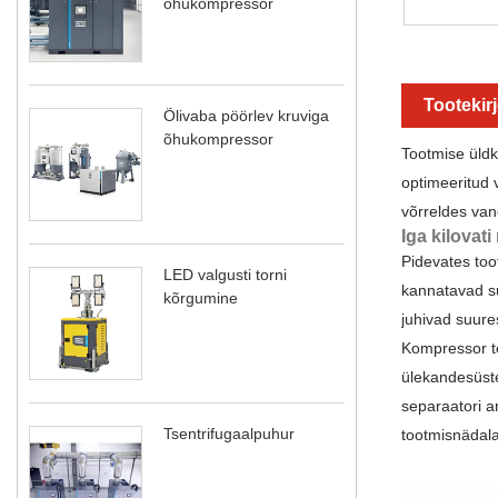
õhukompressor
Tootekir
Õlivaba pöörlev kruviga
õhukompressor
Tootmise üldk
optimeeritud 
võrreldes va
Iga kilova
Pidevates too
LED valgusti torni
kannatavad su
kõrgumine
juhivad suure
Kompressor t
ülekandesüste
separaatori a
Tsentrifugaalpuhur
tootmisnädala