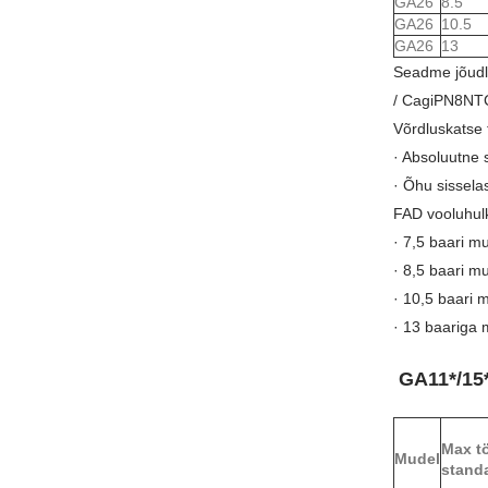
GA26
8.5
GA26
10.5
GA26
13
Seadme jõudlu
/ CagiPN8NT
Võrdluskatse 
· Absoluutne 
· Õhu sissela
FAD vooluhul
· 7,5 baari mu
· 8,5 baari mu
· 10,5 baari 
· 13 baariga m
GA11*/15*/
Max t
Mudel
standa