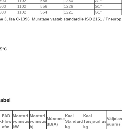
500
1102
558
1230
G1*
500
1102
556
1226
G1*
500
1102
554
1221
G1*
nne 3, lisa C-1996 Müratase vastab standardile ISO 2151 / Pneurop
 5°C
tabel
FAD
Mootori
Mootori
Kaal
Kaal
Müratase
Väljalaske
k
Flow
võimsus
võimsus
Standard
Täisjõudlus
dB(A)
suurus
cfm
kW
hj
kg
kg