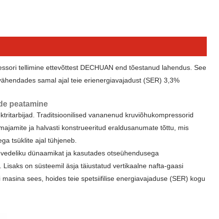
essori tellimine ettevõttest DECHUAN end tõestanud lahendus. See
 vähendades samal ajal teie erienergiavajadust (SER) 3,3%
ude peatamine
ritarbijad. Traditsioonilised vananenud kruviõhukompressorid
majamite ja halvasti konstrueeritud eraldusanumate tõttu, mis
a tsüklite ajal tühjeneb.
e vedeliku dünaamikat ja kasutades otseühendusega
saks on süsteemil äsja täiustatud vertikaalne nafta-gaasi
masina sees, hoides teie spetsiifilise energiavajaduse (SER) kogu