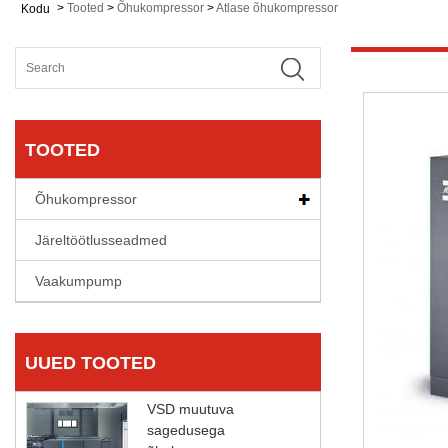
>
Tooted
>
Õhukompressor
>
Atlase õhukompressor
Kodu
TOOTED
Õhukompressor
Järeltöötlusseadmed
Vaakumpump
UUED TOOTED
VSD muutuva
sagedusega