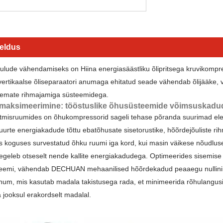
jeldus
ulude vähendamiseks on Hiina energiasäästliku õlipritsega kruvikompr
vertikaalse õliseparaatori anumaga ehitatud seade vähendab õlijääke,
nemate rihmajamiga süsteemidega.
ti maksimeerimine: tööstuslike õhusüsteemide võimsuskad
tmisruumides on õhukompressorid sageli tehase põranda suurimad elekt
urte energiakadude tõttu ebatõhusate sisetorustike, hõõrdejõuliste rih
s koguses survestatud õhku ruumi iga kord, kui masin väikese nõudluseg
egeleb otseselt nende kallite energiakadudega. Optimeerides sisemis
emi, vähendab DECHUAN mehaanilised hõõrdekadud peaaegu nullini. Li
num, mis kasutab madala takistusega rada, et minimeerida rõhulangusi 
 jooksul erakordselt madalal.