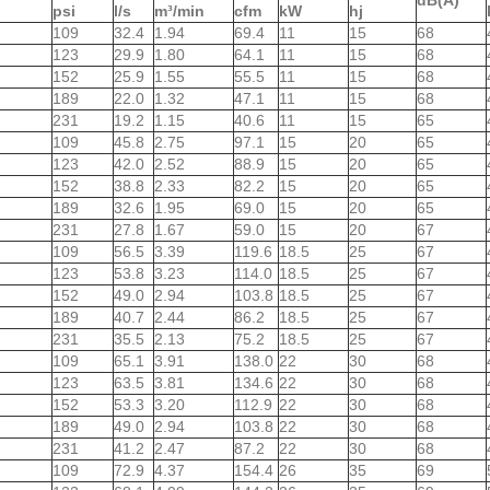
psi
l/s
m³/min
cfm
kW
hj
109
32.4
1.94
69.4
11
15
68
123
29.9
1.80
64.1
11
15
68
152
25.9
1.55
55.5
11
15
68
189
22.0
1.32
47.1
11
15
68
231
19.2
1.15
40.6
11
15
65
109
45.8
2.75
97.1
15
20
65
123
42.0
2.52
88.9
15
20
65
152
38.8
2.33
82.2
15
20
65
189
32.6
1.95
69.0
15
20
65
231
27.8
1.67
59.0
15
20
67
109
56.5
3.39
119.6
18.5
25
67
123
53.8
3.23
114.0
18.5
25
67
152
49.0
2.94
103.8
18.5
25
67
189
40.7
2.44
86.2
18.5
25
67
231
35.5
2.13
75.2
18.5
25
67
109
65.1
3.91
138.0
22
30
68
123
63.5
3.81
134.6
22
30
68
152
53.3
3.20
112.9
22
30
68
189
49.0
2.94
103.8
22
30
68
231
41.2
2.47
87.2
22
30
68
109
72.9
4.37
154.4
26
35
69