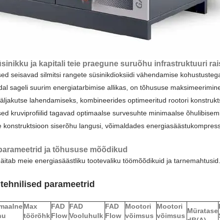
üsinikku ja kapitali teie praegune suruõhu infrastruktuuri ra
sed seisavad silmitsi rangete süsinikdioksiidi vähendamise kohustuste
al sageli suurim energiatarbimise allikas, on tõhususe maksimeerimine 
väljakutse lahendamiseks, kombineerides optimeeritud rootori konstruk
ed kruviprofiilid tagavad optimaalse survesuhte minimaalse õhulibisemi
konstruktsioon siserõhu langusi, võimaldades energiasäästukompresso
 parameetrid ja tõhususe mõõdikud
 näitab meie energiasäästliku tootevaliku töömõõdikuid ja tarnemahtusid
 tehnilised parameetrid
maalne
Max
FAD
FAD
FAD
Mootori
Mootori
Müratase
hu
töörõhk
Flow
Vooluhulk
Flow
võimsus
võimsus
dB(A)