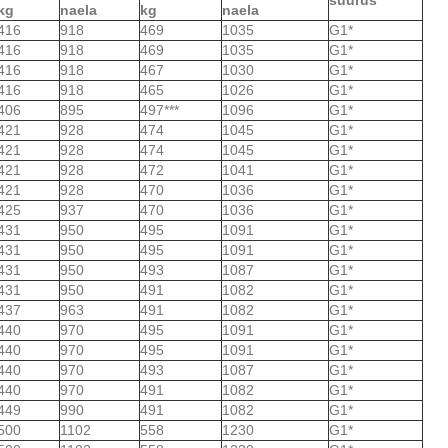
kg
naela
kg
naela
416
918
469
1035
G1*
416
918
469
1035
G1*
416
918
467
1030
G1*
416
918
465
1026
G1*
406
895
497***
1096
G1*
421
928
474
1045
G1*
421
928
474
1045
G1*
421
928
472
1041
G1*
421
928
470
1036
G1*
425
937
470
1036
G1*
431
950
495
1091
G1*
431
950
495
1091
G1*
431
950
493
1087
G1*
431
950
491
1082
G1*
437
963
491
1082
G1*
440
970
495
1091
G1*
440
970
495
1091
G1*
440
970
493
1087
G1*
440
970
491
1082
G1*
449
990
491
1082
G1*
500
1102
558
1230
G1*