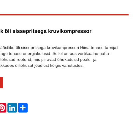
ik õli sissepritsega kruvikompressor
äästliku õli sissepritsega kruvikompressori Hiina tehase tarnijalt
 tehase energiakulusid. Sellel on uus vertikaalne nafta-
 tõhusad rootorid, mis piiravad õhukadusid peale- ja
kkudes ülitõhusat jõudlust kõigis vahetustes.
hatsApp
Pinterest
LinkedIn
Share