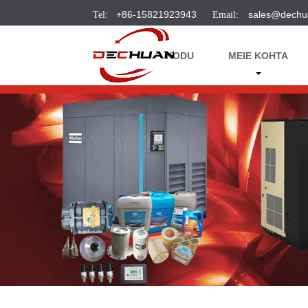
+86-15821923943
sales@dechu
KODU
MEIE KOHTA