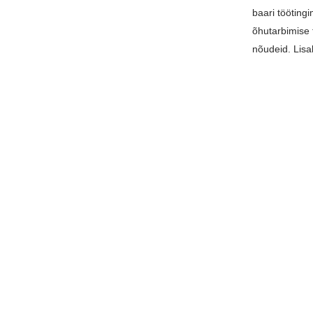
baari töötingi
õhutarbimise t
nõudeid. Lis