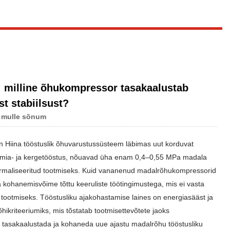
 milline õhukompressor tasakaalustab
st stabiilsust?
 mulle sõnum
on Hiina tööstuslik õhuvarustussüsteem läbimas uut korduvat
 keemia- ja kergetööstus, nõuavad üha enam 0,4–0,55 MPa madala
ormaliseeritud tootmiseks. Kuid vananenud madalrõhukompressorid
a kohanemisvõime tõttu keeruliste töötingimustega, mis ei vasta
ootmiseks. Tööstusliku ajakohastamise laines on energiasääst ja
kriteeriumiks, mis tõstatab tootmisettevõtete jaoks
 tasakaalustada ja kohaneda uue ajastu madalrõhu tööstusliku