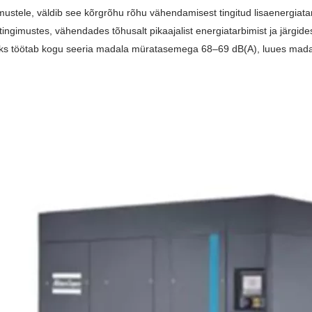
mustele, väldib see kõrgrõhu rõhu vähendamisest tingitud lisaenergiatarb
ingimustes, vähendades tõhusalt pikaajalist energiatarbimist ja järgides
aks töötab kogu seeria madala müratasemega 68–69 dB(A), luues mad