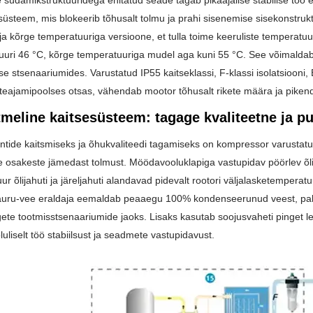
 südamikstruktuuridega ehitatud seade tagab pikaajalise stabiilse töö 
süsteem, mis blokeerib tõhusalt tolmu ja prahi sisenemise sisekonstru
ja kõrge temperatuuriga versioone, et tulla toime keeruliste temperat
uri 46 °C, kõrge temperatuuriga mudel aga kuni 55 °C. See võimaldab 
se stsenaariumides. Varustatud IP55 kaitseklassi, F-klassi isolatsioon
tteajamipoolses otsas, vähendab mootor tõhusalt rikete määra ja piken
meline kaitsesüsteem: tagage kvaliteetne ja p
ide kaitsmiseks ja õhukvaliteedi tagamiseks on kompressor varustatud
osakeste jämedast tolmust. Möödavooluklapiga vastupidav pöörlev õlifilter
ur õlijahuti ja järeljahuti alandavad pidevalt rootori väljalasketempera
auru-vee eraldaja eemaldab peaaegu 100% kondenseerunud veest, pakku
gete tootmisstsenaariumide jaoks. Lisaks kasutab soojusvaheti pinget le
uliselt töö stabiilsust ja seadmete vastupidavust.