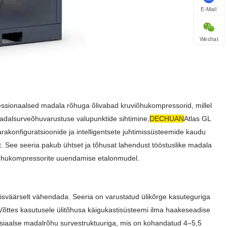
E-Mail
Wechat
ssionaalsed madala rõhuga õlivabad kruviõhukompressorid, millel
madalsurveõhuvarustuse valupunktide sihtimine,
DECHUAN
Atlas GL
arakonfiguratsioonide ja intelligentsete juhtimissüsteemide kaudu
st. See seeria pakub ühtset ja tõhusat lahendust tööstuslike madala
uõhukompressorite uuendamise etalonmudel.
imisväärselt vähendada. Seeria on varustatud ülikõrge kasuteguriga
Võttes kasutusele ülitõhusa käigukastisüsteemi ilma haakeseadise
tsiaalse madalrõhu survestruktuuriga, mis on kohandatud 4–5,5