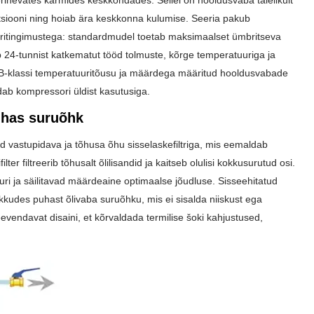
erinevates karmides keskkondades. Sellel on hooldusvaba täielikult
ktsiooni ning hoiab ära keskkonna kulumise. Seeria pakub
uuritingimustega: standardmudel toetab maksimaalset ümbritseva
24-tunnist katkematut tööd tolmuste, kõrge temperatuuriga ja
i, B-klassi temperatuuritõusu ja määrdega määritud hooldusvabade
dab kompressori üldist kasutusiga.
uhas suruõhk
 vastupidava ja tõhusa õhu sisselaskefiltriga, mis eemaldab
 filtreerib tõhusalt õlilisandid ja kaitseb olulisi kokkusurutud osi.
tuuri ja säilitavad määrdeaine optimaalse jõudluse. Sisseehitatud
des puhast õlivaba suruõhku, mis ei sisalda niiskust ega
evendavat disaini, et kõrvaldada termilise šoki kahjustused,