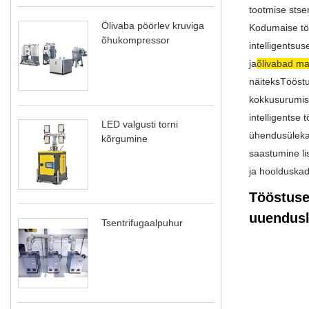
tootmise sts
Õlivaba pöörlev kruviga
Kodumaise töö
õhukompressor
intelligentsu
ja
õlivabad m
näiteks
Tööst
kokkusurumis
intelligentse
LED valgusti torni
ühendusüleka
kõrgumine
saastumine li
ja hoolduskad
Tööstuse
uuendus
Tsentrifugaalpuhur