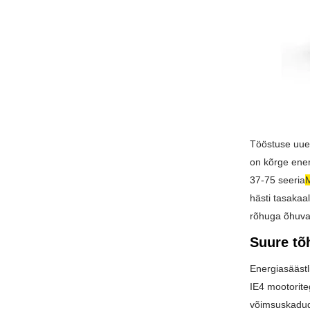
Tööstuse uuen
on kõrge ener
37-75 seeria
M
hästi tasakaa
rõhuga õhuva
Suure tõ
Energiasäästl
IE4 mootorite
võimsuskadude