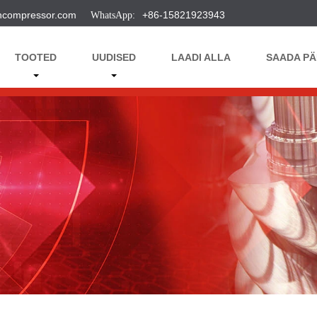
ncompressor.com
+86-15821923943
TOOTED
UUDISED
LAADI ALLA
SAADA PÄ