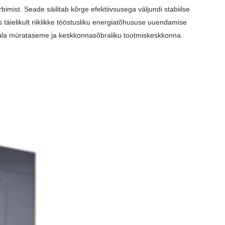
imist. Seade säilitab kõrge efektiivsusega väljundi stabiilse
 täielikult riiklikke tööstusliku energiatõhususe uuendamise
ala mürataseme ja keskkonnasõbraliku tootmiskeskkonna.