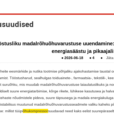
usuudised
östusliku madalrõhuõhuvarustuse uuendamine:
energiasäästu ja pikaajali
●
2026-06-18
●
4
●
Jäta
heite eesmärkide ja nutika tootmise põhjaliku ajakohastamise taustal 
ist. Tööstusharud, sealhulgas toiduainete-, farmaatsia-, tekstiili-,
t suruõhku, mis muudab madalrõhuõhuvarustuse laiaulatuslikuks ja n
diselt suure energiatarbimise, kõrge rikete, lühikese kasutusea ja halv
ehaste nõudmistele pideva, suure täpsusega ja madala energiakuluga t
ööstabiilsus muutunud madalrõhuõhuvarustusseadmete valiku kaheks põhi
: millist tüüpi
õhukompressor
suudavad need kaks eelist suurepäraselt