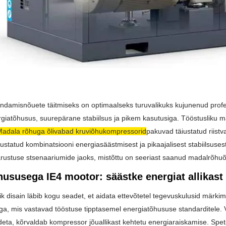
damisnõuete täitmiseks on optimaalseks turuvalikuks kujunenud profe
giatõhusus, suurepärane stabiilsus ja pikem kasutusiga. Tööstusliku 
adala rõhuga õlivabad kruviõhukompressorid
pakuvad täiustatud riistv
lustatud kombinatsiooni energiasäästmisest ja pikaajalisest stabiilsuse
rustuse stsenaariumide jaoks, mistõttu on seeriast saanud madalrõh
hususega IE4 mootor: säästke energiat allikast
ik disain läbib kogu seadet, et aidata ettevõtetel tegevuskulusid märk
ga, mis vastavad tööstuse tipptasemel energiatõhususe standarditele. 
ta, kõrvaldab kompressor jõuallikast kehtetu energiaraiskamise. Spe