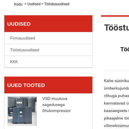
>
Uudised
>
Tööstusuudised
Kodu
UUDISED
Tööst
Firmauudised
Tö
Tööstusuudised
KKK
Kahe süsiniku
UUED TOOTED
ümberkujundam
rõhuga puhas
VSD muutuva
kannatavad ül
sagedusega
õhukompressor
kaasaegsete t
pikaajaline t
võtmeküsimuse