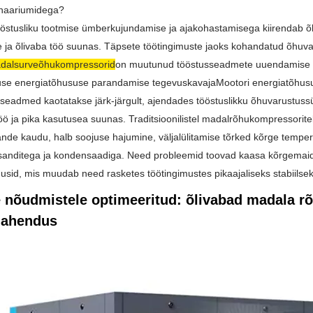
enaariumidega?
stusliku tootmise ümberkujundamise ja ajakohastamisega kiirendab õh
se ja õlivaba töö suunas. Täpsete töötingimuste jaoks kohandatud õhuva
adalsurveõhukompressorid
on muutunud tööstusseadmete uuendamise pea
use energiatõhususe parandamise tegevuskava
ja
Mootori energiatõhu
seadmed kaotatakse järk-järgult, ajendades tööstuslikku õhuvarustus
 töö ja pika kasutusea suunas. Traditsioonilistel madalrõhukompressorit
nde kaudu, halb soojuse hajumine, väljalülitamise tõrked kõrge temp
sanditega ja kondensaadiga. Need probleemid toovad kaasa kõrgemaid 
usid, mis muudab need rasketes töötingimustes pikaajaliseks stabiilse
 nõudmistele optimeeritud: õlivabad madala rõ
lahendus