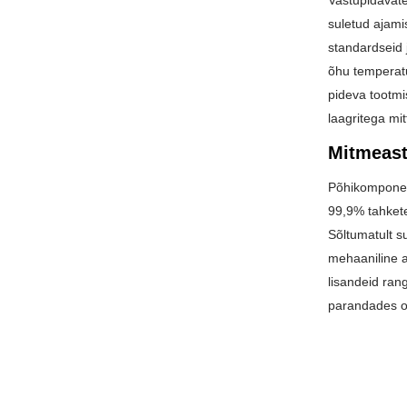
Vastupidavate
suletud ajami
standardseid 
õhu temperatu
pideva tootmi
laagritega mi
Mitmeast
Põhikomponent
99,9% tahkete 
Sõltumatult su
mehaaniline 
lisandeid ran
parandades ol