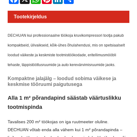
Tootekirjeldus
DECHUAN kui professionaalne töökoja kruvikompressori tootja pakub
kompaktseid, ülivaikseid, kõik-ühes õhulahendusi, mis on spetsiaalselt
loodud väikeste ja keskmiste tootmistöökodade, eritellimusmööbli
tehaste, täppistöötlusruumide ja auto kerevärvimisruumide jaoks.
Kompaktne jalajälg – loodud sobima väikese ja
keskmise tööruumi paigutusega
Alla 1 m² põrandapind säästab väärtuslikku
tootmispinda
Tavalises 200 m² töökojas on iga ruutmeeter oluline.
DECHUAN võtab enda alla vähem kui 1 m² põrandapinda –