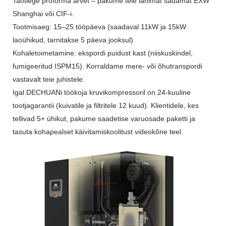
Taotlege proforma arvet – pakume teie lähimat sadamat EXW
Shanghai või CIF-i.
Tootmisaeg: 15–25 tööpäeva (saadaval 11kW ja 15kW
laoühikud, tarnitakse 5 päeva jooksul)
Kohaletoimetamine: ekspordi puidust kast (niiskuskindel,
fumigeeritud ISPM15). Korraldame mere- või õhutranspordi
vastavalt teie juhistele.
Igal DECHUANi töökoja kruvikompressoril on 24-kuuline
tootjagarantii (kuivatile ja filtritele 12 kuud). Klientidele, kes
tellivad 5+ ühikut, pakume saadetise varuosade paketti ja
tasuta kohapealset käivitamiskoolitust videokõne teel.