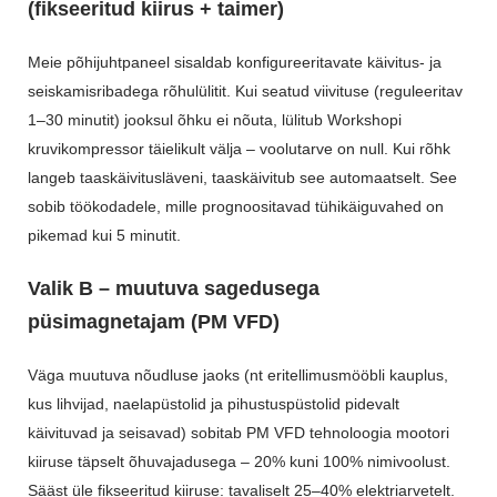
(fikseeritud kiirus + taimer)
Meie põhijuhtpaneel sisaldab konfigureeritavate käivitus- ja
seiskamisribadega rõhulülitit. Kui seatud viivituse (reguleeritav
1–30 minutit) jooksul õhku ei nõuta, lülitub Workshopi
kruvikompressor täielikult välja – voolutarve on null. Kui rõhk
langeb taaskäivitusläveni, taaskäivitub see automaatselt. See
sobib töökodadele, mille prognoositavad tühikäiguvahed on
pikemad kui 5 minutit.
Valik B – muutuva sagedusega
püsimagnetajam (PM VFD)
Väga muutuva nõudluse jaoks (nt eritellimusmööbli kauplus,
kus lihvijad, naelapüstolid ja pihustuspüstolid pidevalt
käivituvad ja seisavad) sobitab PM VFD tehnoloogia mootori
kiiruse täpselt õhuvajadusega – 20% kuni 100% nimivoolust.
Sääst üle fikseeritud kiiruse: tavaliselt 25–40% elektriarvetelt.