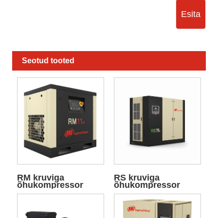
Esita
Seotud tooted
RM kruviga
RS kruviga
õhukompressor
õhukompressor