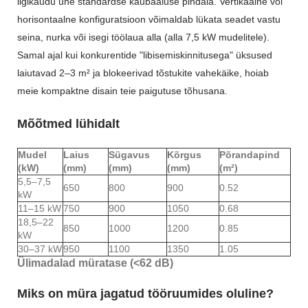
ligikaudu ühe standardse kaubaaluse pindala. Vertikaalne või
horisontaalne konfiguratsioon võimaldab lükata seadet vastu
seina, nurka või isegi töölaua alla (alla 7,5 kW mudelitele).
Samal ajal kui konkurentide "libisemiskinnitusega" üksused
laiutavad 2–3 m² ja blokeerivad tõstukite vahekäike, hoiab
meie kompaktne disain teie paigutuse tõhusana.
Mõõtmed lühidalt
Mudel
Laius
Sügavus
Kõrgus
Põrandapind
(kW)
(mm)
(mm)
(mm)
(m²)
5,5–7,5
650
800
900
0.52
kW
11–15 kW
750
900
1050
0.68
18,5–22
850
1000
1200
0.85
kW
30–37 kW
950
1100
1350
1.05
Ülimadalad müratase (<62 dB)
Miks on müra jagatud tööruumides oluline?