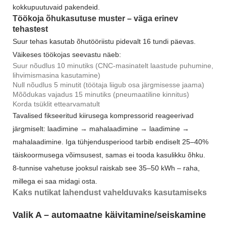
kokkupuutuvaid pakendeid.
Töökoja õhukasutuse muster – väga erinev
tehastest
Suur tehas kasutab õhutööriistu pidevalt 16 tundi päevas.
Väikeses töökojas seevastu näeb:
Suur nõudlus 10 minutiks (CNC-masinatelt laastude puhumine,
lihvimismasina kasutamine)
Null nõudlus 5 minutit (töötaja liigub osa järgmisesse jaama)
Mõõdukas vajadus 15 minutiks (pneumaatiline kinnitus)
Korda tsüklit ettearvamatult
Tavalised fikseeritud kiirusega kompressorid reageerivad
järgmiselt: laadimine → mahalaadimine → laadimine →
mahalaadimine. Iga tühjendusperiood tarbib endiselt 25–40%
täiskoormusega võimsusest, samas ei tooda kasulikku õhku.
8-tunnise vahetuse jooksul raiskab see 35–50 kWh – raha,
millega ei saa midagi osta.
Kaks nutikat lahendust vahelduvaks kasutamiseks
Valik A – automaatne käivitamine/seiskamine