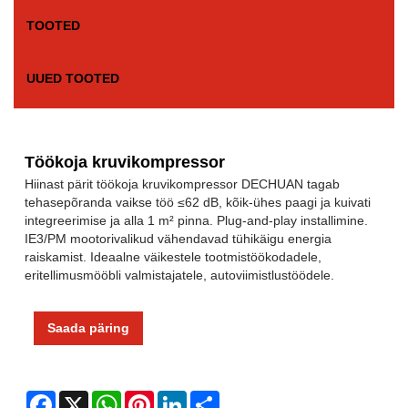
TOOTED
UUED TOOTED
Töökoja kruvikompressor
Hiinast pärit töökoja kruvikompressor DECHUAN tagab
tehasepõranda vaikse töö ≤62 dB, kõik-ühes paagi ja kuivati ​​
integreerimise ja alla 1 m² pinna. Plug-and-play installimine.
IE3/PM mootorivalikud vähendavad tühikäigu energia
raiskamist. Ideaalne väikestele tootmistöökodadele,
eritellimusmööbli valmistajatele, autoviimistlustöödele.
Saada päring
Facebook
X
WhatsApp
Pinterest
LinkedIn
Share