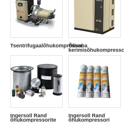
Tsentrifugaalõhukompressor
Õlivaba
kerimisõhukompressor
Ingersoll Rand
Ingersoll Rand
õhukompressorite
õhukompressori
hoolduspaketid
määre