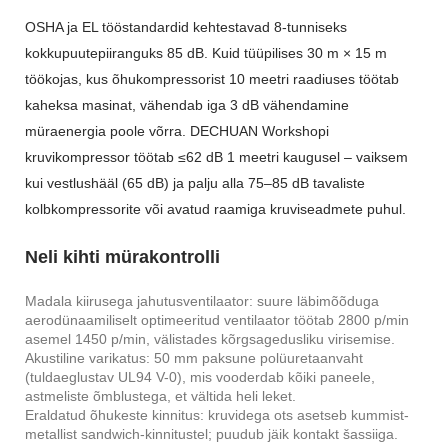
OSHA ja EL tööstandardid kehtestavad 8-tunniseks
kokkupuutepiiranguks 85 dB. Kuid tüüpilises 30 m × 15 m
töökojas, kus õhukompressorist 10 meetri raadiuses töötab
kaheksa masinat, vähendab iga 3 dB vähendamine
müraenergia poole võrra. DECHUAN Workshopi
kruvikompressor töötab ≤62 dB 1 meetri kaugusel – vaiksem
kui vestlushääl (65 dB) ja palju alla 75–85 dB tavaliste
kolbkompressorite või avatud raamiga kruviseadmete puhul.
Neli kihti mürakontrolli
Madala kiirusega jahutusventilaator: suure läbimõõduga
aerodünaamiliselt optimeeritud ventilaator töötab 2800 p/min
asemel 1450 p/min, välistades kõrgsagedusliku virisemise.
Akustiline varikatus: 50 mm paksune polüuretaanvaht
(tuldaeglustav UL94 V-0), mis vooderdab kõiki paneele,
astmeliste õmblustega, et vältida heli leket.
Eraldatud õhukeste kinnitus: kruvidega ots asetseb kummist-
metallist sandwich-kinnitustel; puudub jäik kontakt šassiiga.