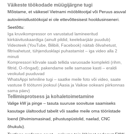
Väikeste töökodade müügijärgne tugi
Mõistame, et väikesel Vietnami mööblitootjal või Peruus asuval
autoviimistlustöökojal ei ole ettevõttesisest hooldusinseneri.
Seetõttu:
Iga kruvikompressor on varustatud lamineeritud
kiirkäivituskaardiga (ainult pildid, keelebarjäär puudub)
Videoteek (YouTube, Bilibili, Facebook) näitab õlivahetust,
filtrivahetust, tühjendusklapi puhastamist – iga video alla 2
minuti
Kompressori kõrvale saab tellida varuosade komplekti (rihm,
filtrid, O-rõngad); pakendame selle samasse kasti – eraldi
veokulud puuduvad
WhatsAppi tehniline tugi – saatke meile foto või video, saate
vastuse 8 töötunni jooksul (Aasia ja Vaikse ookeani piirkonnas
sama päev)
Tellimisprotsess ja kohaletoimetamine
Valige kW ja pinge – tasuta suuruse soovituse saamiseks
kasutage ülaltoodud tabelit või saatke meile oma tööriistade
loend (lihvimismasinad, pihustuspüstolid, naelad, CNC
õhukulu).