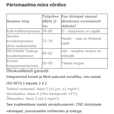
Pärismaailma müra võrdlus
Tüüpiline
Kas töötajad saavad
Seadme tüüp
dB(A) @
läheduses normaalselt
1m
rääkida?
Kolb-kolbkompressor
78–85
Ei – karjumine on vajalik
Soodne
Raske – vaja on tõstetud
kruvikompressor
72–78
häält
(ilma varikatuseta)
DECHUAN Töökoja
Jah – tavaline vestlus on
58–62
kruvikompressor
võimalik
Kontori
50–55
Täiesti mugav
koopiamasin/printer
Õhukvaliteedi garantii
Integreeritud kuivati ​​ja filtrid pakuvad suruõhku, mis vastab
ISO 8573-1 klassile 2.4.2:
Tahked osakesed: klass 2 (≤1 μm, ≤1 mg/m³)
Veesisaldus: klass 4 (rõhu kastepunkt +3°C)
Õlisisaldus: klass 2 (≤0,1 mg/m³)
See kvaliteeditase toetab värvipihustamist, CNC-tööriistade
vahetajaid, pneumaatilisi mõõteriistu ja toiduga