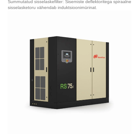
Summutatud sisselaskefilter: Sisemiste deflektoritega spiraalne
sisselasketoru vähendab induktsioonimürinat.