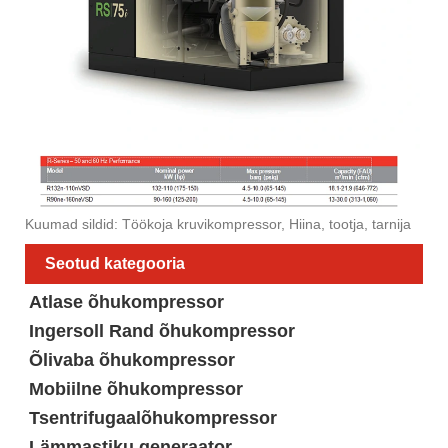
Kuumad sildid: Töökoja kruvikompressor, Hiina, tootja, tarnija
Seotud kategooria
Atlase õhukompressor
Ingersoll Rand õhukompressor
Õlivaba õhukompressor
Mobiilne õhukompressor
Tsentrifugaalõhukompressor
Lämmastiku generaator