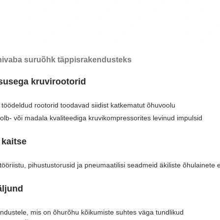
nivaba suruõhk täppisrakendusteks
susega kruvirootorid
töödeldud rootorid toodavad siidist katkematut õhuvoolu
olb- või madala kvaliteediga kruvikompressorites levinud impulsid
kaitse
ööriistu, pihustustorusid ja pneumaatilisi seadmeid äkiliste õhulainete 
äljund
ndustele, mis on õhurõhu kõikumiste suhtes väga tundlikud