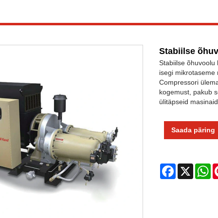
Stabiilse õhu
Stabiilse õhuvoolu
isegi mikrotaseme 
Compressori ülemaa
kogemust, pakub se
ülitäpseid masinaid
Saada päring
Facebook
X
W