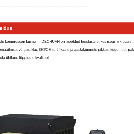
jeldus
olu kompressori tarnija ， DECHUAN on mõeldud tööstustele, kus isegi mikrotasem
maailmset võrgustikku, ISO/CE sertifikaate ja aastakümnete pikkust kogemust, pakub
da ühtlane lõpptoote kvaliteet.