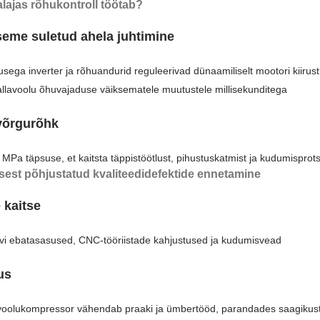
lajas rõhukontroll töötab?
seme suletud ahela juhtimine
usega inverter ja rõhuandurid reguleerivad dünaamiliselt mootori kiirust
llavoolu õhuvajaduse väiksematele muutustele millisekunditega
 võrgurõhk
1 MPa täpsuse, et kaitsta täppistöötlust, pihustuskatmist ja kudumisprot
est põhjustatud kvaliteedidefektide ennetamine
 kaitse
vi ebatasasused, CNC-tööriistade kahjustused ja kudumisvead
us
uvoolukompressor vähendab praaki ja ümbertööd, parandades saagikust