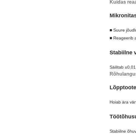
Kuidas reaa
Mikronita
■ Suure jõudl
■ Reageerib a
Stabiilne
Säilitab ±0,0
Rõhulangus
Lõpptoote
Hoiab ära vär
Töötõhus
Stabiilne õh