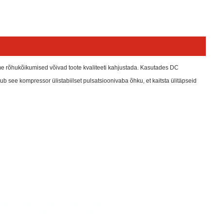
e rõhukõikumised võivad toote kvaliteeti kahjustada. Kasutades DC
 see kompressor ülistabiilset pulsatsioonivaba õhku, et kaitsta ülitäpseid