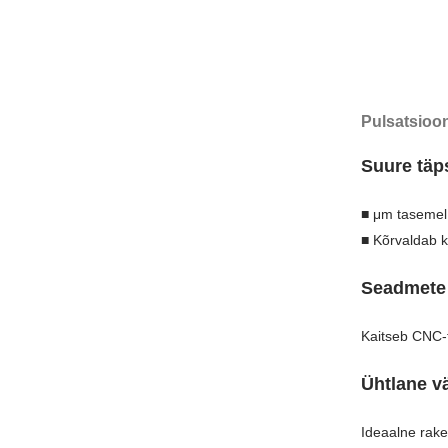
Pulsatsioo
Suure täp
■ μm tasemel 
■ Kõrvaldab k
Seadmete 
Kaitseb CNC-t
Ühtlane v
Ideaalne rake