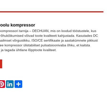
voolu kompressor
 kompressori tarnija – DECHUAN, mis on loodud tööstustele, kus
rõhukõikumised võivad toote kvaliteeti kahjustada. Kasutades DC
ilmset võrgustikku, ISO/CE sertifikaate ja aastakümnete pikkust
e kompressor ülistabiilset pulsatsioonivaba õhku, et kaitsta
 ja tagada ühtlane lõpptoote kvaliteet.
hatsApp
Pinterest
LinkedIn
Share