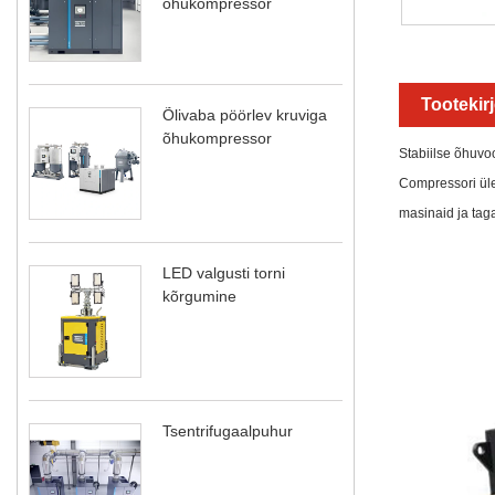
õhukompressor
Tootekir
Õlivaba pöörlev kruviga
õhukompressor
Stabiilse õhuvo
Compressori üle
masinaid ja taga
LED valgusti torni
kõrgumine
Tsentrifugaalpuhur