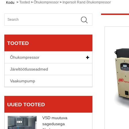
>
Tooted
>
Õhukompressor
>
Ingersoll Rand õhukompressor
Kodu
TOOTED
Õhukompressor
Järeltöötlusseadmed
Vaakumpump
UUED TOOTED
VSD muutuva
sagedusega