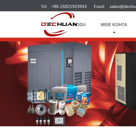
+86-15821923943
sales@dechu
KODU
MEIE KOHTA